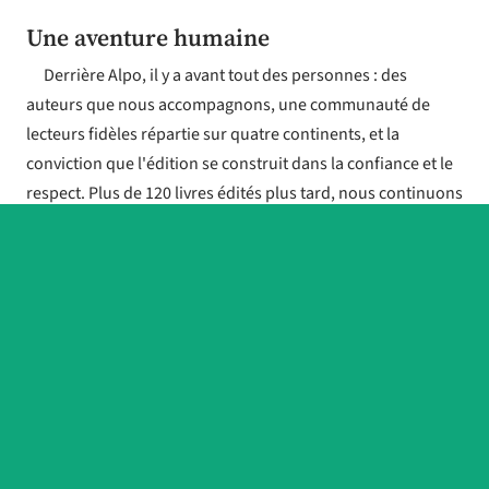
Une aventure humaine
Derrière Alpo, il y a avant tout des personnes : des
auteurs que nous accompagnons, une communauté de
lecteurs fidèles répartie sur quatre continents, et la
conviction que l'édition se construit dans la confiance et le
respect. Plus de 120 livres édités plus tard, nous continuons
d'avancer avec la même exigence et le même enthousiasme
qu'au premier jour.
Nos collections
Qui sommes-nous ?
Arma Virumque
Nos valeurs
Oasis
Nous contacter